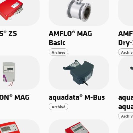
S® ZS
AMFLO® MAG
AMF
Basic
Dry
Archivé
Archiv
ON® MAG
aquadata® M-Bus
aqua
aqu
Archivé
Archiv