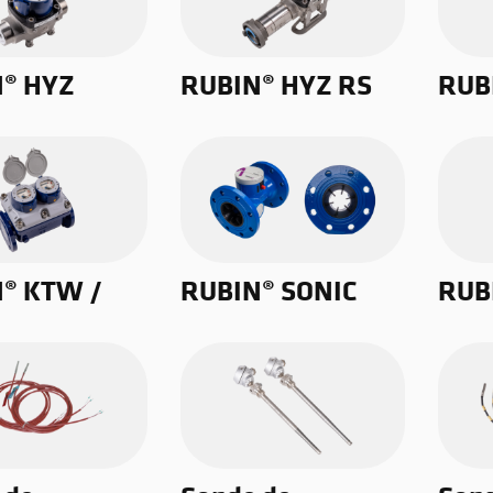
® HYZ
RUBIN® HYZ RS
RUB
® KTW /
RUBIN® SONIC
RUB