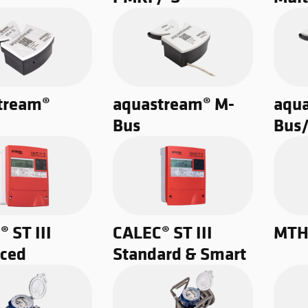
tream®
aquastream® M-
aqu
Bus
Bus/
 ST III
CALEC® ST III
MTH
ced
Standard & Smart