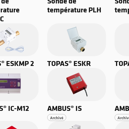
 de
Sonde de
Son
rature
température PLH
temp
C
® ESKMP 2
TOPAS® ESKR
TOP
® IC-M12
AMBUS® IS
AMB
Archivé
Archiv