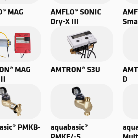
O® MAG
AMFLO® SONIC
AMF
Dry-X III
Sma
ON® MAG
AMTRON® S3U
AMT
II
D
asic® PMKB-
aquabasic®
aqua
PMKF/-S
Mul