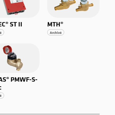
C® ST II
MTH®
é
Archivé
AS® PMWF-S-
c
é