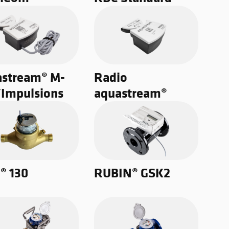
astream® M-
Radio
Impulsions
aquastream®
® 130
RUBIN® GSK2