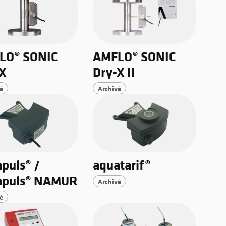
LO® SONIC
AMFLO® SONIC
-X
Dry-X II
é
Archivé
puls® /
aquatarif®
apuls® NAMUR
Archivé
é