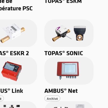
de de
TOPAS® ESKM
érature PSC
AS® ESKR 2
TOPAS® SONIC
US® Link
AMBUS® Net
é
Archivé