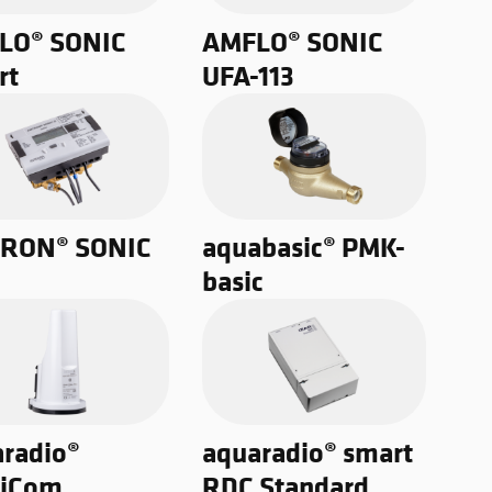
LO® SONIC
AMFLO® SONIC
rt
UFA-113
RON® SONIC
aquabasic® PMK-
basic
radio®
aquaradio® smart
tiCom
RDC Standard