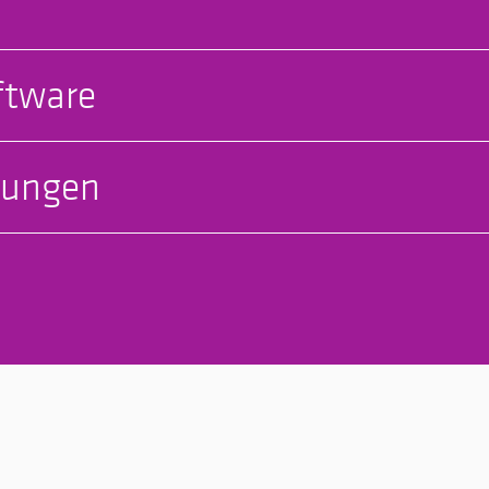
ftware
bungen