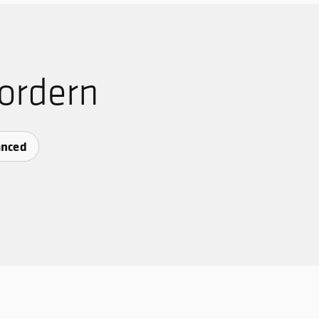
ordern
anced