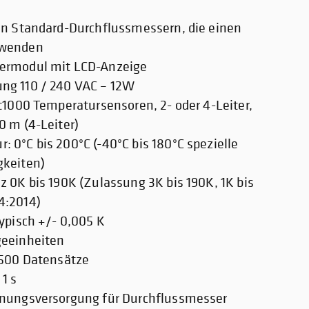
en Standard-Durchflussmessern, die einen
rwenden
ermodul mit LCD-Anzeige
ng 110 / 240 VAC – 12W
t1000 Temperatursensoren, 2- oder 4-Leiter,
0 m (4-Leiter)
 0°C bis 200°C (-40°C bis 180°C spezielle
gkeiten)
 0K bis 190K (Zulassung 3K bis 190K, 1K bis
4:2014)
ypisch +/- 0,005 K
geeinheiten
 500 Datensätze
1 s
nnungsversorgung für Durchflussmesser