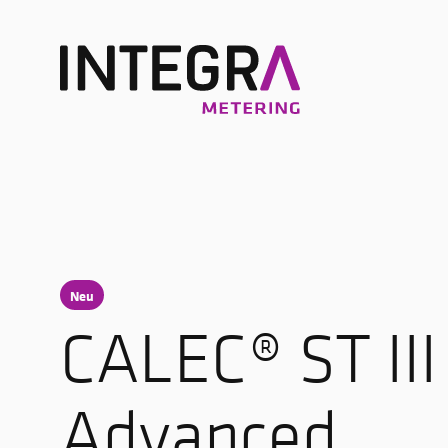
Neu
CALEC® ST III
Advanced