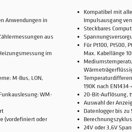
Kompatibel mit all
hen Anwendungen in
Impulsausgang ve
Steckbares Comput
e Zählermessungen aus
Spannungsversorgu
Für Pt100, Pt500, P
d Heizungsmessung im
Max. Kabellänge 10
Mediumstemperatur:
Wärmeträgerflüssi
teme: M-Bus, LON,
Temperaturdifferenz
190K nach EN1434-
r Funkauslesung: WM-
20-Bit-Auflösung, t
Auswahl der Anzei
rt
Datenlogger bis zu
 (vordefiniert oder
Berechnungszyklus 
24V oder 3,6V Spa