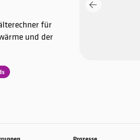
lterechner für
nwärme und der
ds
gruppen
Prozesse